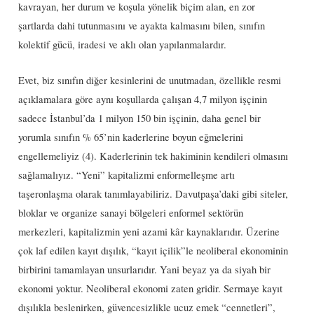
kavrayan, her durum ve koşula yönelik biçim alan, en zor
şartlarda dahi tutunmasını ve ayakta kalmasını bilen, sınıfın
kolektif gücü, iradesi ve aklı olan yapılanmalardır.
Evet, biz sınıfın diğer kesinlerini de unutmadan, özellikle resmi
açıklamalara göre aynı koşullarda çalışan 4,7 milyon işçinin
sadece İstanbul’da 1 milyon 150 bin işçinin, daha genel bir
yorumla sınıfın % 65’nin kaderlerine boyun eğmelerini
engellemeliyiz (4). Kaderlerinin tek hakiminin kendileri olmasını
sağlamalıyız. “Yeni” kapitalizmi enformelleşme artı
taşeronlaşma olarak tanımlayabiliriz. Davutpaşa’daki gibi siteler,
bloklar ve organize sanayi bölgeleri enformel sektörün
merkezleri, kapitalizmin yeni azami kâr kaynaklarıdır. Üzerine
çok laf edilen kayıt dışılık, “kayıt içilik”le neoliberal ekonominin
birbirini tamamlayan unsurlarıdır. Yani beyaz ya da siyah bir
ekonomi yoktur. Neoliberal ekonomi zaten gridir. Sermaye kayıt
dışılıkla beslenirken, güvencesizlikle ucuz emek “cennetleri”,