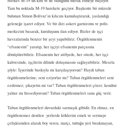
Herkes M-19’un kim ve ne olduğunu merak etmeye başlıyor.
Tam bu noktada M-19 harekete geçiyor. Başkente bir müzede
bulunan Simon Bolivar’ın kılıcını kamulaştırarak, yaslandığı
geleneğe işaret ediyor. Ve bir dizi askeri garnizonu ve polis
merkezini basarak, kuruluşunu ilan ediyor. Bizler de işçi
havzalarında benzer bir şeyi yapabiliriz. Örgütlenmenin
“efsanesini” yaratıp, her işçiyi efsanenin parçasına
dönüştürebiliriz. Efsanenin her atölyede, her sitede, her işçi
kahvesinde, işçilerin dilinde dolaşmasını sağlayabiliriz. Mesela
şöyle: İşyerinde baskıyla mı karşılaşıyorsun? Haydi taban
örgütlenmelerine; seni eziyorlar mı? Taban örgütlenmeleri seni
ezdirmez; şikayetin mi var? Taban örgütlenmeleri çözer; kendini
yalnız mı hissediyorsun? Taban örgütlenmeleri sana güç verir.
Taban örgütlenmeleri duvardaki sarmaşık gibidir. En olmaz, en
örgütlenemez denilen yerlerde köklerini emek ve sermaye
çelişkisinden alarak boy veren, inatçı, tuttuğu yeri bırakmayan,