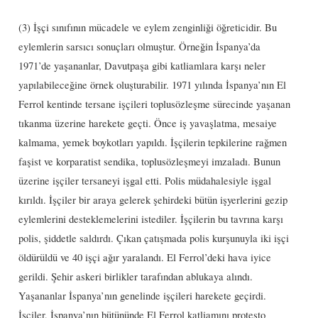
(3) İşçi sınıfının mücadele ve eylem zenginliği öğreticidir. Bu
eylemlerin sarsıcı sonuçları olmuştur. Örneğin İspanya’da
1971’de yaşananlar, Davutpaşa gibi katliamlara karşı neler
yapılabileceğine örnek oluşturabilir. 1971 yılında İspanya’nın El
Ferrol kentinde tersane işçileri toplusözleşme sürecinde yaşanan
tıkanma üzerine harekete geçti. Önce iş yavaşlatma, mesaiye
kalmama, yemek boykotları yapıldı. İşçilerin tepkilerine rağmen
faşist ve korparatist sendika, toplusözleşmeyi imzaladı. Bunun
üzerine işçiler tersaneyi işgal etti. Polis müdahalesiyle işgal
kırıldı. İşçiler bir araya gelerek şehirdeki bütün işyerlerini gezip
eylemlerini desteklemelerini istediler. İşçilerin bu tavrına karşı
polis, şiddetle saldırdı. Çıkan çatışmada polis kurşunuyla iki işçi
öldürüldü ve 40 işçi ağır yaralandı. El Ferrol’deki hava iyice
gerildi. Şehir askeri birlikler tarafından ablukaya alındı.
Yaşananlar İspanya’nın genelinde işçileri harekete geçirdi.
İşçiler, İspanya’nın bütününde El Ferrol katliamını protesto