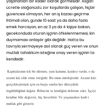
yaşananları bir kader olarak görmesidir. Asgari
ücretle olağanüstü zor koşullarda çalışan, hiçbir
güvencesi olmayan, her an iş kazası geçirme
ihtimali olan, günde 10 saat ya da daha fazla
emek harcayan, en az 3 ya da 4 kişiye bakan,
gecekonduda oturan işçinin öfkelenmemesi, kin
duymaması anlaşılır gibi değildir. Hatta bu
tavrıyla sermayeye asıl olarak güç veren ve onun
mutlak tahakküm isteğine onay veren işçinin ta
kendisidir.
Kapitalizmin tek bir düsturu, yani kanunu, kaidesi vardır, o da
azami kâr elde etme isteğidir. Bu onun ontolojisidir. Azami kârı
gerçekleştirmek için en başta sınıfın her düzeydeki
örgütlülüğünü dağıtır. Bilincini ve kimliğini deforme eder. İşçiyi
kendine bile değersiz, hiç hissettirir. Ve yaşananları kadr-i
mutlak gibi gösterir.