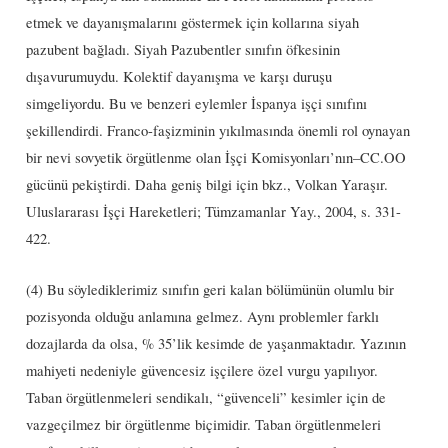
etmek ve dayanışmalarını göstermek için kollarına siyah
pazubent bağladı. Siyah Pazubentler sınıfın öfkesinin
dışavurumuydu. Kolektif dayanışma ve karşı duruşu
simgeliyordu. Bu ve benzeri eylemler İspanya işçi sınıfını
şekillendirdi. Franco-faşizminin yıkılmasında önemli rol oynayan
bir nevi sovyetik örgütlenme olan İşçi Komisyonları’nın–CC.OO
gücünü pekiştirdi. Daha geniş bilgi için bkz., Volkan Yaraşır.
Uluslararası İşçi Hareketleri; Tümzamanlar Yay., 2004, s. 331-
422.
(4) Bu söylediklerimiz sınıfın geri kalan bölümünün olumlu bir
pozisyonda olduğu anlamına gelmez. Aynı problemler farklı
dozajlarda da olsa, % 35’lik kesimde de yaşanmaktadır. Yazının
mahiyeti nedeniyle güvencesiz işçilere özel vurgu yapılıyor.
Taban örgütlenmeleri sendikalı, “güvenceli” kesimler için de
vazgeçilmez bir örgütlenme biçimidir. Taban örgütlenmeleri