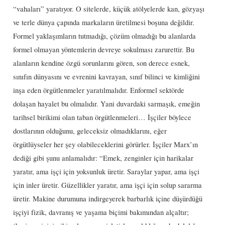
“vahaları” yaratıyor. O sitelerde, küçük atölyelerde kan, gözyaşı
ve terle dünya çapında markaların üretilmesi boşuna değildir.
Formel yaklaşımların tutmadığı, çözüm olmadığı bu alanlarda
formel olmayan yöntemlerin devreye sokulması zarurettir. Bu
alanların kendine özgü sorunlarını gören, son derece esnek,
sınıfın dünyasını ve evrenini kavrayan, sınıf bilinci ve kimliğini
inşa eden örgütlenmeler yaratılmalıdır. Enformel sektörde
dolaşan hayalet bu olmalıdır. Yani duvardaki sarmaşık, emeğin
tarihsel birikimi olan taban örgütlenmeleri… İşçiler böylece
dostlarının olduğunu, geleceksiz olmadıklarını, eğer
örgütlüyseler her şey olabileceklerini görürler. İşçiler Marx’ın
dediği gibi şunu anlamalıdır: “Emek, zenginler için harikalar
yaratır, ama işçi için yoksunluk üretir. Saraylar yapar, ama işçi
için inler üretir. Güzellikler yaratır, ama işçi için solup sararma
üretir. Makine durumuna indirgeyerek barbarlık içine düşürdüğü
işçiyi fizik, davranış ve yaşama biçimi bakımından alçaltır;