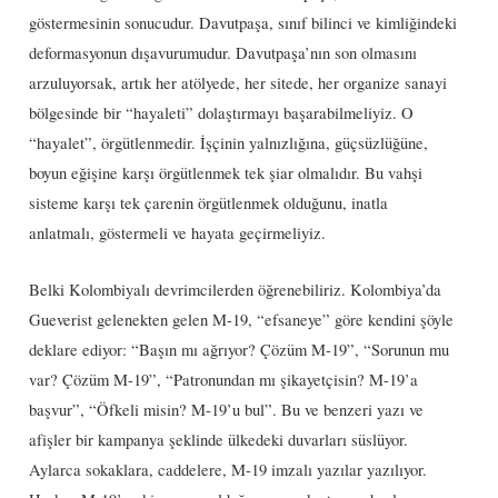
göstermesinin sonucudur. Davutpaşa, sınıf bilinci ve kimliğindeki
deformasyonun dışavurumudur. Davutpaşa’nın son olmasını
arzuluyorsak, artık her atölyede, her sitede, her organize sanayi
bölgesinde bir “hayaleti” dolaştırmayı başarabilmeliyiz. O
“hayalet”, örgütlenmedir. İşçinin yalnızlığına, güçsüzlüğüne,
boyun eğişine karşı örgütlenmek tek şiar olmalıdır. Bu vahşi
sisteme karşı tek çarenin örgütlenmek olduğunu, inatla
anlatmalı, göstermeli ve hayata geçirmeliyiz.
Belki Kolombiyalı devrimcilerden öğrenebiliriz. Kolombiya’da
Gueverist gelenekten gelen M-19, “efsaneye” göre kendini şöyle
deklare ediyor: “Başın mı ağrıyor? Çözüm M-19”, “Sorunun mu
var? Çözüm M-19”, “Patronundan mı şikayetçisin? M-19’a
başvur”, “Öfkeli misin? M-19’u bul”. Bu ve benzeri yazı ve
afişler bir kampanya şeklinde ülkedeki duvarları süslüyor.
Aylarca sokaklara, caddelere, M-19 imzalı yazılar yazılıyor.