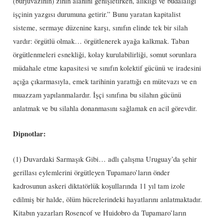
(burjuvazinin) zihin alanını genişletirken, alıklığı ve budalalığı
işçinin yazgısı durumuna getirir.” Bunu yaratan kapitalist
sisteme, sermaye düzenine karşı, sınıfın elinde tek bir silah
vardır: örgütlü olmak… örgütlenerek ayağa kalkmak. Taban
örgütlenmeleri esnekliği, kolay kurulabilirliği, somut sorunlara
müdahale etme kapasitesi ve sınıfın kolektif gücünü ve iradesini
açığa çıkarmasıyla, emek tarihinin yarattığı en mütevazı ve en
muazzam yapılanmalardır. İşçi sınıfına bu silahın gücünü
anlatmak ve bu silahla donanmasını sağlamak en acil görevdir.
Dipnotlar:
(1) Duvardaki Sarmaşık Gibi… adlı çalışma Uruguay’da şehir
gerillası eylemlerini örgütleyen Tupamaro’ların önder
kadrosunun askeri diktatörlük koşullarında 11 yıl tam izole
edilmiş bir halde, ölüm hücrelerindeki hayatlarını anlatmaktadır.
Kitabın yazarları Rosencof ve Huidobro da Tupamaro’ların