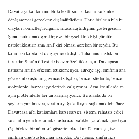
Davutpaşa katliamının bir kolektif sınıf öfkesine ve kinine
dönüşmemesi gerçekten düşündürücüdür. Hatta bizlerin bile bu
olayları normalleştirdiğinin, sıradanlaştırdığının göstergesidir.
Şunu unutmamak gerekir; evet bireysel kin kişiyi çürütür,
patolojikleştirir ama sınıf kini olması gereken bir şeydir. Bu
kahrolası kapitalist dünyayı reddediştir. Tahammülsüzlük bir
itirazdır. Sınıfın öfkesi de benzer özellikler taşır. Davutpaşa
katliamı sınıfın öfkesini tetiklemeliydi. Türkiye işçi sınıfının ana
gövdesini oluşturan güvencesiz işçiler, benzer sitelerde, benzer
atölyelerde, benzer işyerlerinde çalışıyorlar. Aynı koşullarda ve
aynı problemlerle her an karşılaşıyorlar. Bu alanlarda bir
şeylerin yapılmasını, sınıfın ayağa kalkışını sağlamak için önce
Davutpaşa gibi katliamlara karşı sarsıcı, sistemi rahatsız edici
ve sınıfın geneline örnek oluşturucu pratikler yaratmak gerekiyor
(3), böylesi bir adım yol gösterici olacaktır. Davutpaşa, işçi
sınıfının örgütsüzlüğünün ürünüdür. Davutpaşa, sınıfın rıza