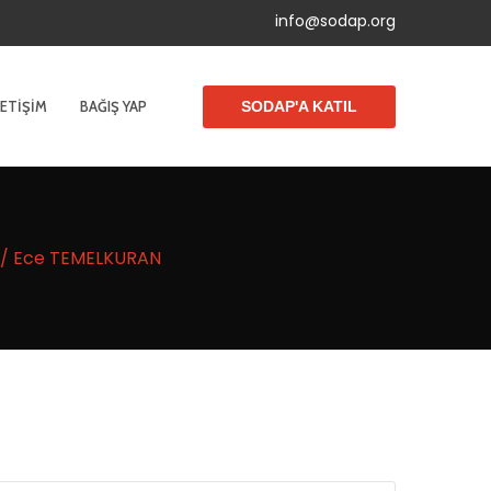
info@sodap.org
LETIŞIM
BAĞIŞ YAP
SODAP'A KATIL
r / Ece TEMELKURAN