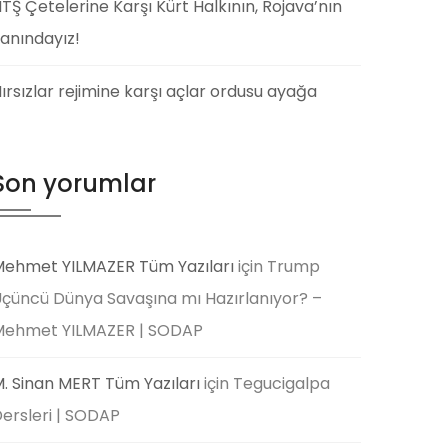
TŞ Çetelerine Karşı Kürt Halkının, Rojava’nın
anındayız!
ırsızlar rejimine karşı açlar ordusu ayağa
Son yorumlar
ehmet YILMAZER Tüm Yazıları
için
Trump
çüncü Dünya Savaşına mı Hazırlanıyor? –
Mehmet YILMAZER | SODAP
. Sinan MERT Tüm Yazıları
için
Tegucigalpa
ersleri | SODAP