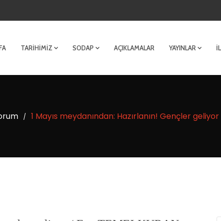
FA
TARIHIMIZ
SODAP
AÇIKLAMALAR
YAYINLAR
İ
orum
1 Mayıs meydanından: Hazırlanın! Gençler geliyo
/