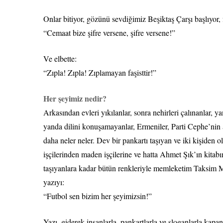
Onlar bitiyor, gözünü sevdiğimiz Beşiktaş Çarşı başlıyor
“Cemaat bize şifre versene, şifre versene!”
Ve elbette:
“Zıpla! Zıpla! Zıplamayan faşisttir!”
Her şeyimiz nedir?
Arkasından evleri yıkılanlar, sonra nehirleri çalınanlar, y
yanda dilini konuşamayanlar, Ermeniler, Parti Cephe’nin 
daha neler neler. Dev bir pankartı taşıyan ve iki kişiden
işçilerinden maden işçilerine ve hatta Ahmet Şık’ın kitabı
taşıyanlara kadar bütün renkleriyle memleketim Taksim
yazıyı:
“Futbol sen bizim her şeyimizsin!”
Yazı, giderek insanlarla, pankartlarla ve sloganlarla kapan