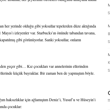
M
S
M
ın her yerinde olduğu gibi yoksullar tepelerden düze aktığında
 1 Mayıs’ı izleyenler var. Starbucks’ın önünde tabandan tavana,
B
kapatılmış gibi görünüyorlar. Sanki yoksullar, onların
M
K
den geçer gibi… Kız çocukları var annelerinin ellerinden
, ellerinde küçük bayraklar. Bir zaman ben de yapmıştım böyle.
m haksızlıklar için ağlamıştım Deniz’i, Yusuf’u ve Hüseyin’i
ında çocuklar: