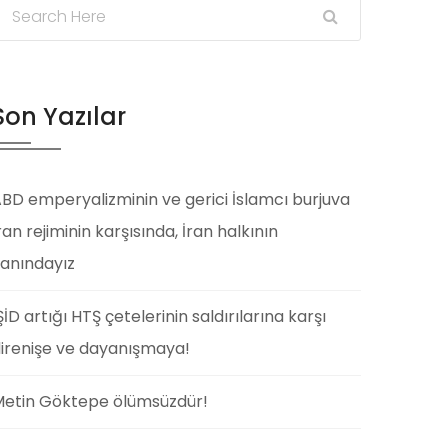
Son Yazılar
BD emperyalizminin ve gerici İslamcı burjuva
ran rejiminin karşısında, İran halkının
anındayız
ŞİD artığı HTŞ çetelerinin saldırılarına karşı
irenişe ve dayanışmaya!
etin Göktepe ölümsüzdür!