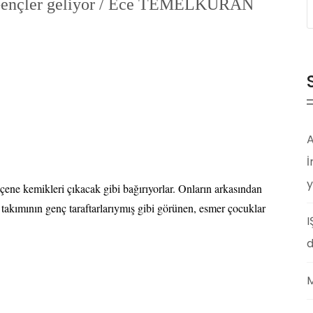
 Gençler geliyor / Ece TEMELKURAN
A
İ
y
 çene kemikleri çıkacak gibi bağırıyorlar. Onların arkasından
ol takımının genç taraftarlarıymış gibi görünen, esmer çocuklar
I
d
M