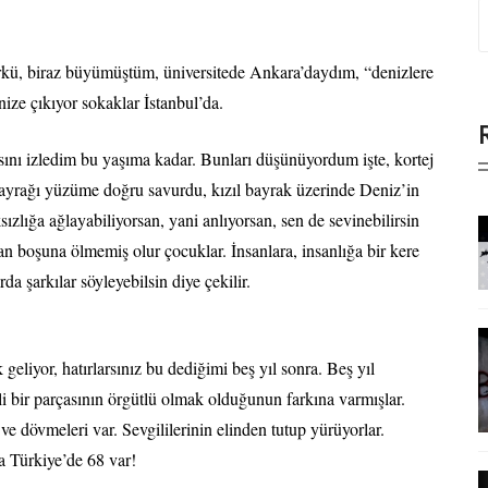
kü, biraz büyümüştüm, üniversitede Ankara’daydım, “denizlere
ize çıkıyor sokaklar İstanbul’da.
sını izledim bu yaşıma kadar. Bunları düşünüyordum işte, kortej
bayrağı yüzüme doğru savurdu, kızıl bayrak üzerinde Deniz’in
ığa ağlayabiliyorsan, yani anlıyorsan, sen de sevinebilirsin
 boşuna ölmemiş olur çocuklar. İnsanlara, insanlığa bir kere
da şarkılar söyleyebilsin diye çekilir.
 geliyor, hatırlarsınız bu dediğimi beş yıl sonra. Beş yıl
 bir parçasının örgütlü olmak olduğunun farkına varmışlar.
ı ve dövmeleri var. Sevgililerinin elinden tutup yürüyorlar.
a Türkiye’de 68 var!