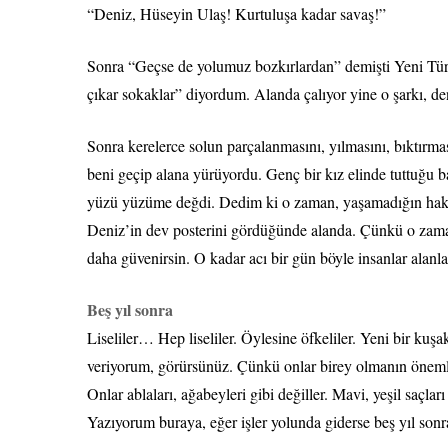
“Deniz, Hüseyin Ulaş! Kurtuluşa kadar savaş!”
Sonra “Geçse de yolumuz bozkırlardan” demişti Yeni Tür
çıkar sokaklar” diyordum. Alanda çalıyor yine o şarkı, den
Sonra kerelerce solun parçalanmasını, yılmasını, bıktırma
beni geçip alana yürüyordu. Genç bir kız elinde tuttuğu 
yüzü yüzüme değdi. Dedim ki o zaman, yaşamadığın haksızl
Deniz’in dev posterini gördüğünde alanda. Çünkü o zaman
daha güvenirsin. O kadar acı bir gün böyle insanlar alanlar
Beş yıl sonra
Liseliler… Hep liseliler. Öylesine öfkeliler. Yeni bir kuşak
veriyorum, görürsünüz. Çünkü onlar birey olmanın önemli
Onlar ablaları, ağabeyleri gibi değiller. Mavi, yeşil saçlar
Yazıyorum buraya, eğer işler yolunda giderse beş yıl sonr