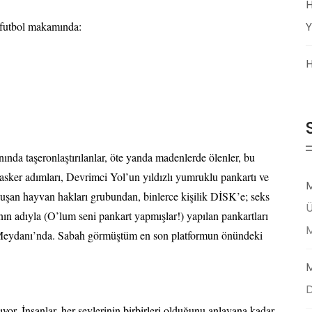
H
, futbol makamında:
Y
H
anında taşeronlaştırılanlar, öte yanda madenlerde ölenler, bu
asker adımları, Devrimci Yol’un yıldızlı yumruklu pankartı ve
M
 oluşan hayvan hakları grubundan, binlerce kişilik DİSK’e; seks
Ü
nın adıyla (O’lum seni pankart yapmışlar!) yapılan pankartları
 Meydanı’nda. Sabah görmüştüm en son platformun önündeki
M
D
ıyor. İnsanlar, her şeylerinin birbirleri olduğunu anlayana kadar